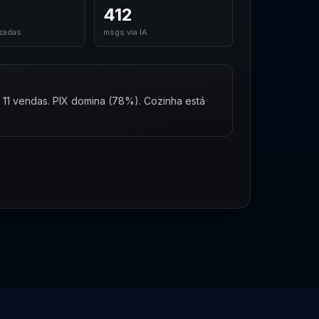
412
izadas
msgs via IA
 11 vendas. PIX domina (78%). Cozinha está