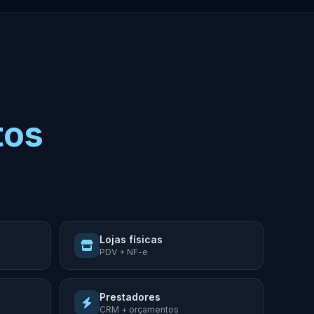
tos
Lojas físicas
PDV + NF-e
Prestadores
CRM + orçamentos