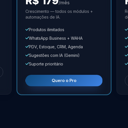
R$ 179
/mês
Crescimento — todos os módulos +
R
automações de IA.
d
Produtos ilimitados
WhatsApp Business + WAHA
PDV, Estoque, CRM, Agenda
Sugestões com IA (Gemini)
Suporte prioritário
Quero o Pro