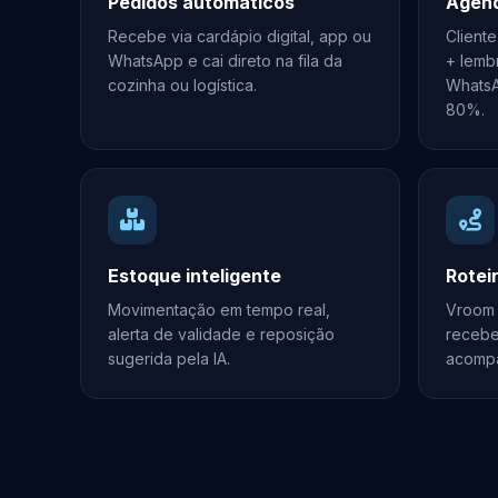
Pedidos automáticos
Agen
Recebe via cardápio digital, app ou
Client
WhatsApp e cai direto na fila da
+ lemb
cozinha ou logística.
WhatsA
80%.
Estoque inteligente
Rotei
Movimentação em tempo real,
Vroom 
alerta de validade e reposição
recebe 
sugerida pela IA.
acompa