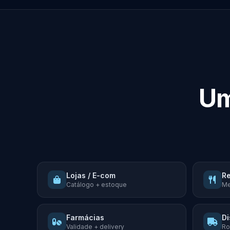
Um
Lojas / E-com
Re
Catálogo + estoque
Me
Farmácias
Di
Validade + delivery
Ro