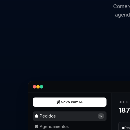
Comerc
agend
Novo com IA
HOJE
187
Pedidos
12
Agendamentos
Pe