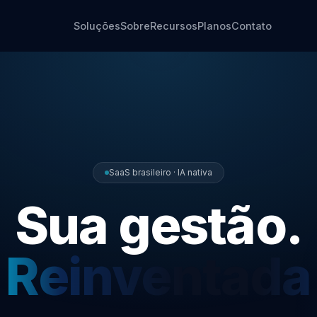
Soluções
Sobre
Recursos
Planos
Contato
SaaS brasileiro · IA nativa
Sua gestão.
Reinventada