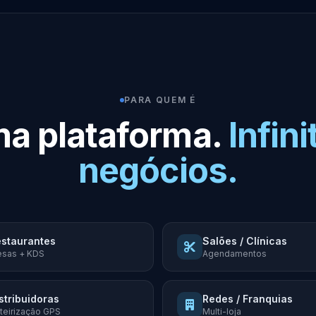
PARA QUEM É
a plataforma.
Infini
negócios.
staurantes
Salões / Clínicas
sas + KDS
Agendamentos
stribuidoras
Redes / Franquias
teirização GPS
Multi-loja