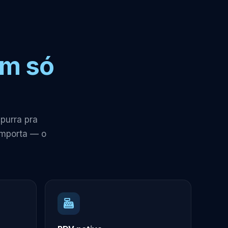
m só
purra pra
importa — o